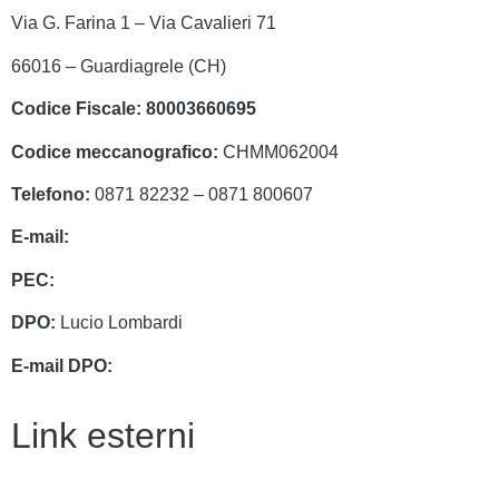
Via G. Farina 1 – Via Cavalieri 71
66016 – Guardiagrele (CH)
Codice Fiscale:
80003660695
Codice meccanografico:
CHMM062004
Telefono:
0871 82232 – 0871 800607
E-mail:
chmm062004@istruzione.it
PEC:
chmm062004@pec.istruzione.it
DPO:
Lucio Lombardi
E-mail DPO:
assistenza@dpolombardi.com
Link esterni