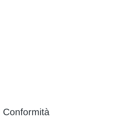
Contatti
MIUR
Ufficio Scolastico Regionale
Ufficio Scolastico Territoriale
Piattaforma Unica – Iscrizioni Online
Scuola in Chiaro
Invalsi
Alternanza MIUR
Osservatorio Meteorologico
Conformità
Privacy Policy