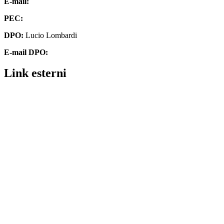
E-mail:
chmm062004@istruzione.it
PEC:
chmm062004@pec.istruzione.it
DPO:
Lucio Lombardi
E-mail DPO:
assistenza@dpolombardi.com
Link esterni
Contatti
MIUR
Ufficio Scolastico Regionale
Ufficio Scolastico Territoriale
Piattaforma Unica – Iscrizioni Online
Scuola in Chiaro
Invalsi
Alternanza MIUR