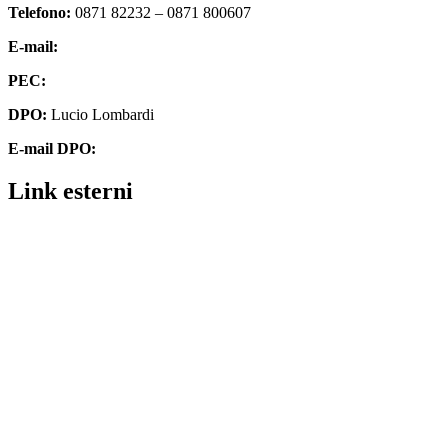
Telefono:
0871 82232 – 0871 800607
E-mail:
chmm062004@istruzione.it
PEC:
chmm062004@pec.istruzione.it
DPO:
Lucio Lombardi
E-mail DPO:
assistenza@dpolombardi.com
Link esterni
Contatti
MIUR
Ufficio Scolastico Regionale
Ufficio Scolastico Territoriale
Piattaforma Unica – Iscrizioni Online
Scuola in Chiaro
Invalsi