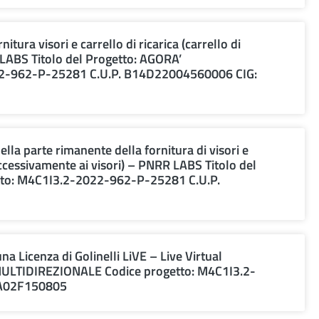
itura visori e carrello di ricarica (carrello di
 LABS Titolo del Progetto: AGORA’
22-962-P-25281 C.U.P. B14D22004560006 CIG:
lla parte rimanente della fornitura di visori e
successivamente ai visori) – PNRR LABS Titolo del
to: M4C1I3.2-2022-962-P-25281 C.U.P.
una Licenza di Golinelli LiVE – Live Virtual
 MULTIDIREZIONALE Codice progetto: M4C1I3.2-
 A02F150805