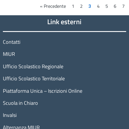
« Precedente
1
2
4
5
6
7
3
Link esterni
Contatti
MIUR
Ufficio Scolastico Regionale
Ufficio Scolastico Territoriale
Piattaforma Unica – Iscrizioni Online
Scuola in Chiaro
Invalsi
Alternanza MIUR