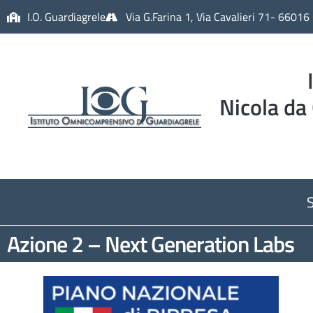
I.O. Guardiagrele
Via G.Farina 1, Via Cavalieri 71- 66016
Nicola da
Azione 2 – Next Generation Labs