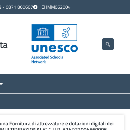
2 - 0871 800607
CHMM062004
ta
una Fornitura di attrezzature e dotazioni digitali dei
RA’ MULTIDIREZIONALE” C.U.P. B14D22004560006