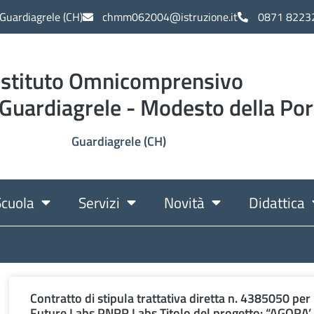
 Guardiagrele (CH)
chmm062004@istruzione.it
0871 8223
Istituto Omnicomprensivo
 Guardiagrele - Modesto della Por
Guardiagrele (CH)
Scuola
Servizi
Novità
Didattica
Contratto di stipula trattativa diretta n. 4385050 per 
Future Labs PNRR Labs Titolo del progetto: “AGO