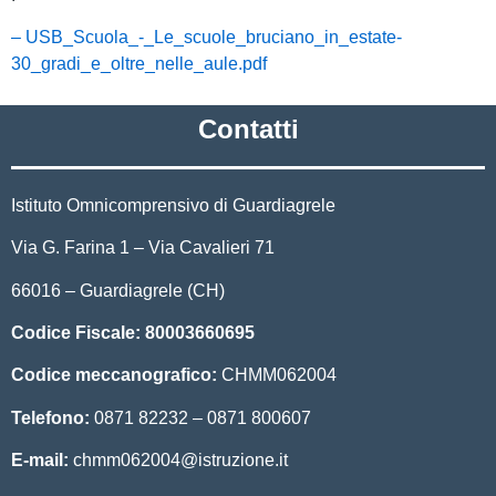
– USB_Scuola_-_Le_scuole_bruciano_in_estate-
30_gradi_e_oltre_nelle_aule.pdf
Contatti
Istituto Omnicomprensivo di Guardiagrele
Via G. Farina 1 – Via Cavalieri 71
66016 – Guardiagrele (CH)
Codice Fiscale:
80003660695
Codice meccanografico:
CHMM062004
Telefono:
0871 82232 – 0871 800607
E-mail:
chmm062004@istruzione.it