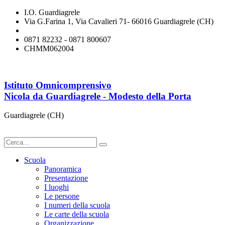
I.O. Guardiagrele
Via G.Farina 1, Via Cavalieri 71- 66016 Guardiagrele (CH)
chmm062004@istruzione.it
0871 82232 - 0871 800607
CHMM062004
Istituto Omnicomprensivo
Nicola da Guardiagrele - Modesto della Porta
Guardiagrele (CH)
Scuola
Panoramica
Presentazione
I luoghi
Le persone
I numeri della scuola
Le carte della scuola
Organizzazione