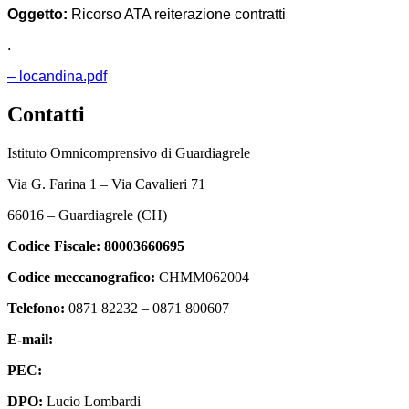
Oggetto:
Ricorso ATA reiterazione contratti
.
– locandina.pdf
Contatti
Istituto Omnicomprensivo di Guardiagrele
Via G. Farina 1 – Via Cavalieri 71
66016 – Guardiagrele (CH)
Codice Fiscale:
80003660695
Codice meccanografico:
CHMM062004
Telefono:
0871 82232 – 0871 800607
E-mail:
chmm062004@istruzione.it
PEC:
chmm062004@pec.istruzione.it
DPO:
Lucio Lombardi