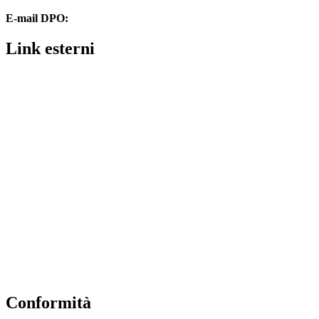
E-mail DPO:
assistenza@dpolombardi.com
Link esterni
Contatti
MIUR
Ufficio Scolastico Regionale
Ufficio Scolastico Territoriale
Piattaforma Unica – Iscrizioni Online
Scuola in Chiaro
Invalsi
Alternanza MIUR
Osservatorio Meteorologico
Conformità