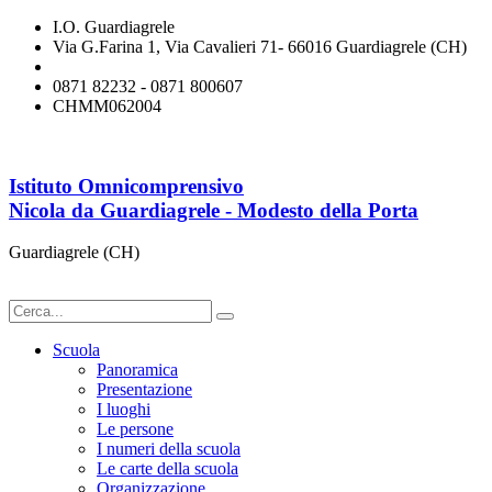
I.O. Guardiagrele
Via G.Farina 1, Via Cavalieri 71- 66016 Guardiagrele (CH)
chmm062004@istruzione.it
0871 82232 - 0871 800607
CHMM062004
Istituto Omnicomprensivo
Nicola da Guardiagrele - Modesto della Porta
Guardiagrele (CH)
Scuola
Panoramica
Presentazione
I luoghi
Le persone
I numeri della scuola
Le carte della scuola
Organizzazione