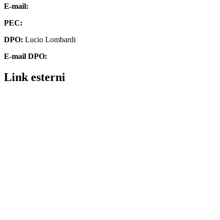
E-mail:
chmm062004@istruzione.it
PEC:
chmm062004@pec.istruzione.it
DPO:
Lucio Lombardi
E-mail DPO:
assistenza@dpolombardi.com
Link esterni
Contatti
MIUR
Ufficio Scolastico Regionale
Ufficio Scolastico Territoriale
Piattaforma Unica – Iscrizioni Online
Scuola in Chiaro
Invalsi
Alternanza MIUR