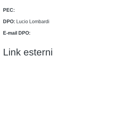
PEC:
chmm062004@pec.istruzione.it
DPO:
Lucio Lombardi
E-mail DPO:
assistenza@dpolombardi.com
Link esterni
Contatti
MIUR
Ufficio Scolastico Regionale
Ufficio Scolastico Territoriale
Piattaforma Unica – Iscrizioni Online
Scuola in Chiaro