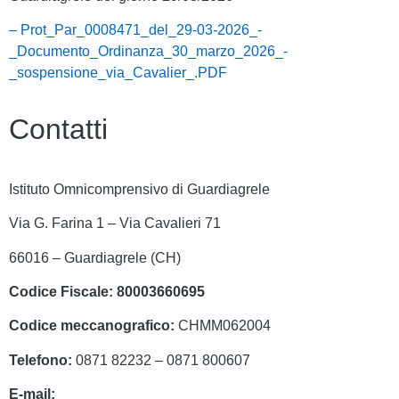
– Prot_Par_0008471_del_29-03-2026_-
_Documento_Ordinanza_30_marzo_2026_-
_sospensione_via_Cavalier_.PDF
Contatti
Istituto Omnicomprensivo di Guardiagrele
Via G. Farina 1 – Via Cavalieri 71
66016 – Guardiagrele (CH)
Codice Fiscale:
80003660695
Codice meccanografico:
CHMM062004
Telefono:
0871 82232 – 0871 800607
E-mail:
chmm062004@istruzione.it