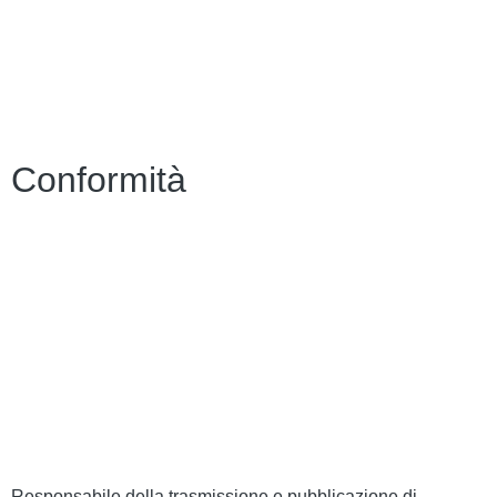
Invalsi
Alternanza MIUR
Osservatorio Meteorologico
Conformità
Privacy Policy
Dichiarazione di accessibilità
Note legali
Accesso riservato
Responsabile della trasmissione e pubblicazione di