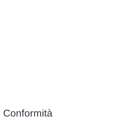
MIUR
Ufficio Scolastico Regionale
Ufficio Scolastico Territoriale
Piattaforma Unica – Iscrizioni Online
Scuola in Chiaro
Invalsi
Alternanza MIUR
Osservatorio Meteorologico
Conformità
Privacy Policy