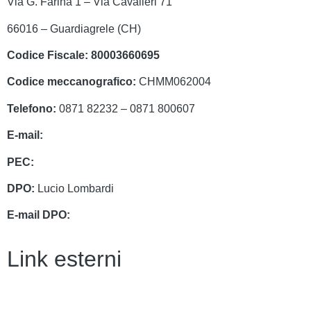
Via G. Farina 1 – Via Cavalieri 71
66016 – Guardiagrele (CH)
Codice Fiscale:
80003660695
Codice meccanografico:
CHMM062004
Telefono:
0871 82232 – 0871 800607
E-mail:
chmm062004@istruzione.it
PEC:
chmm062004@pec.istruzione.it
DPO:
Lucio Lombardi
E-mail DPO:
assistenza@dpolombardi.com
Link esterni
Contatti