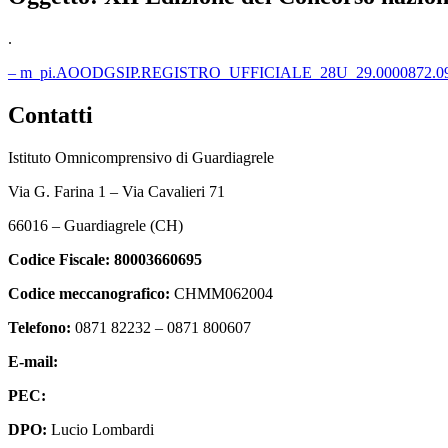
.
– m_pi.AOODGSIP.REGISTRO_UFFICIALE_28U_29.0000872.09-
Contatti
Istituto Omnicomprensivo di Guardiagrele
Via G. Farina 1 – Via Cavalieri 71
66016 – Guardiagrele (CH)
Codice Fiscale:
80003660695
Codice meccanografico:
CHMM062004
Telefono:
0871 82232 – 0871 800607
E-mail:
chmm062004@istruzione.it
PEC:
chmm062004@pec.istruzione.it
DPO:
Lucio Lombardi