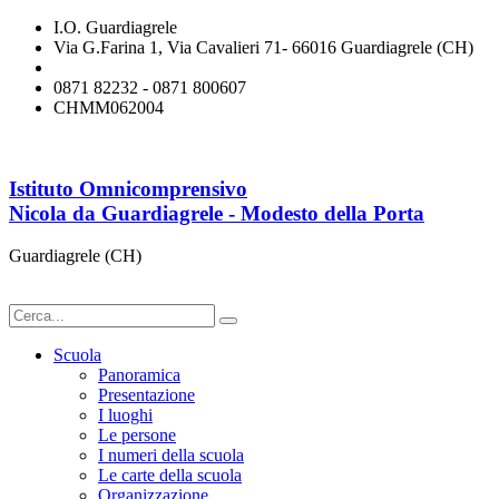
I.O. Guardiagrele
Via G.Farina 1, Via Cavalieri 71- 66016 Guardiagrele (CH)
chmm062004@istruzione.it
0871 82232 - 0871 800607
CHMM062004
Istituto Omnicomprensivo
Nicola da Guardiagrele - Modesto della Porta
Guardiagrele (CH)
Scuola
Panoramica
Presentazione
I luoghi
Le persone
I numeri della scuola
Le carte della scuola
Organizzazione