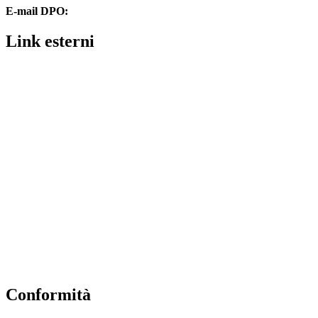
E-mail DPO:
assistenza@dpolombardi.com
Link esterni
Contatti
MIUR
Ufficio Scolastico Regionale
Ufficio Scolastico Territoriale
Piattaforma Unica – Iscrizioni Online
Scuola in Chiaro
Invalsi
Alternanza MIUR
Osservatorio Meteorologico
Conformità