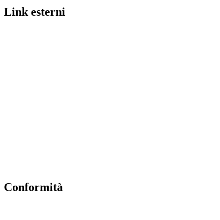
Link esterni
Contatti
MIUR
Ufficio Scolastico Regionale
Ufficio Scolastico Territoriale
Piattaforma Unica – Iscrizioni Online
Scuola in Chiaro
Invalsi
Alternanza MIUR
Osservatorio Meteorologico
Conformità
Privacy Policy