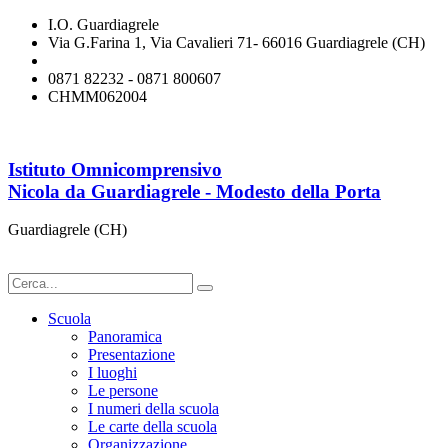
I.O. Guardiagrele
Via G.Farina 1, Via Cavalieri 71- 66016 Guardiagrele (CH)
chmm062004@istruzione.it
0871 82232 - 0871 800607
CHMM062004
Istituto Omnicomprensivo
Nicola da Guardiagrele - Modesto della Porta
Guardiagrele (CH)
Scuola
Panoramica
Presentazione
I luoghi
Le persone
I numeri della scuola
Le carte della scuola
Organizzazione