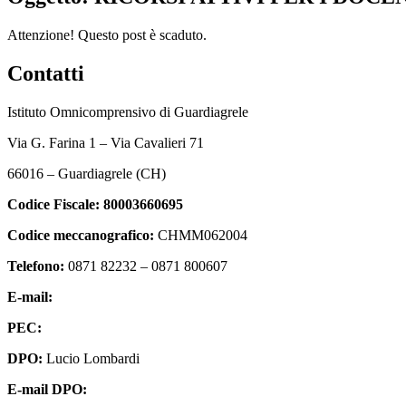
Attenzione! Questo post è scaduto.
Contatti
Istituto Omnicomprensivo di Guardiagrele
Via G. Farina 1 – Via Cavalieri 71
66016 – Guardiagrele (CH)
Codice Fiscale:
80003660695
Codice meccanografico:
CHMM062004
Telefono:
0871 82232 – 0871 800607
E-mail:
chmm062004@istruzione.it
PEC:
chmm062004@pec.istruzione.it
DPO:
Lucio Lombardi
E-mail DPO:
assistenza@dpolombardi.com