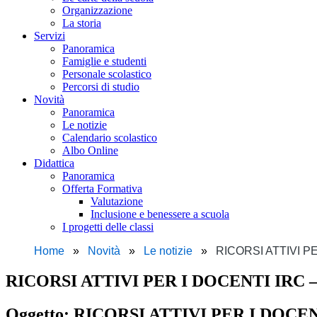
Organizzazione
La storia
Servizi
Panoramica
Famiglie e studenti
Personale scolastico
Percorsi di studio
Novità
Panoramica
Le notizie
Calendario scolastico
Albo Online
Didattica
Panoramica
Offerta Formativa
Valutazione
Inclusione e benessere a scuola
I progetti delle classi
Home
Novità
Le notizie
RICORSI ATTIVI P
RICORSI ATTIVI PER I DOCENTI IRC
Oggetto:
RICORSI ATTIVI PER I DOCE