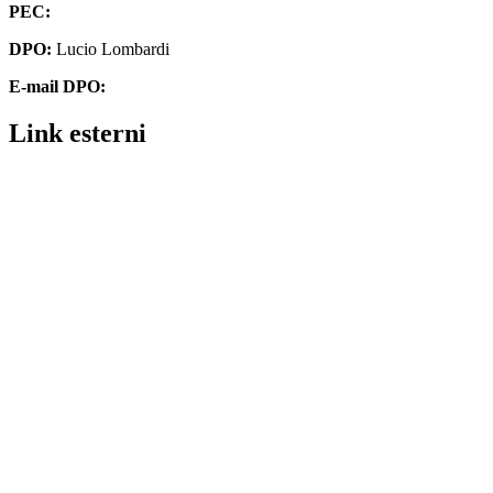
PEC:
chmm062004@pec.istruzione.it
DPO:
Lucio Lombardi
E-mail DPO:
assistenza@dpolombardi.com
Link esterni
Contatti
MIUR
Ufficio Scolastico Regionale
Ufficio Scolastico Territoriale
Piattaforma Unica – Iscrizioni Online
Scuola in Chiaro
Invalsi
Alternanza MIUR
Osservatorio Meteorologico